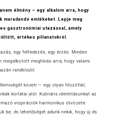
anem élmény – egy alkalom arra, hogy
nk maradandó emlékeket. Lepje meg
eges gasztronómiai utazással, amely
ltött, értékes pillanatokról.
azás, egy felfedezés, egy érzés. Minden
n megalkotott meghívás arra, hogy valami
azán rendkívülit.
lemiségét követi — egy olyan filozófiát,
ák korlátai alól. Kulináris identitásunkat az
származó inspirációk harmonikus ötvözete
zük be, és lehetőséget adunk nekik, hogy új és