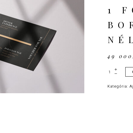
1 
BO
NÉ
49 00
Ajándékutalv
1 fő részére
borpárosítás
nélkül quanti
Kategória:
A