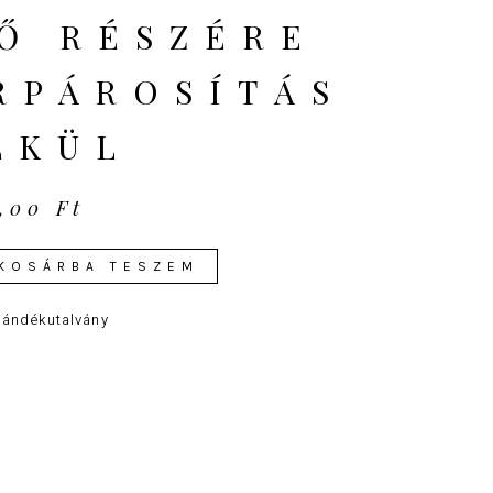
FŐ RÉSZÉRE
RPÁROSÍTÁS
LKÜL
0,00
Ft
ány
KOSÁRBA TESZEM
ty
jándékutalvány