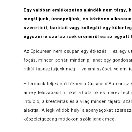
Egy valóban emlékezetes ajándék nem tárgy, h
megálljunk, ünnepeljünk, és közösen alkossu
szeretteit, barátait vagy kollégáit egy különl
egyszerre szól az ízek öröméről és az együtt tö
Az Epicurean nem csupán egy étkezés – ez egy ut
fogás, minden pohár, minden pillanat egy gondosa
ritkát tapasztaljunk meg — valami szépet, valami ig
Éttermünk teljes mértékben a Cuisine d’Auteur szel
amely felszabadít minket a határok és merev technik
intuíció, a kreativitás és a világ minden tájáról 
alakítja. A legkiválóbb helyi alapanyagokat szerez
képzeletgazdag módokon szólaljanak meg.