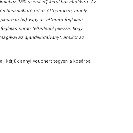
ámlához 15% szervízdíj kerül hozzáadásra. Az
én használható fel az étteremben, amely
picurean.hu) vagy az étterem foglalási
oglalás során feltétlenül jelezze, hogy
 magával az ajándékutalványt, amikor az
l, kérjük annyi vouchert tegyen a kosárba,
.