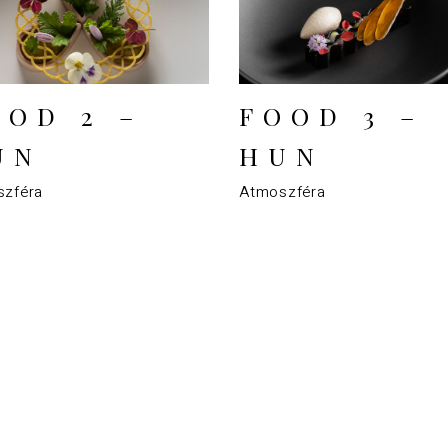
OOD 2 –
FOOD 3 –
UN
HUN
zféra
Atmoszféra