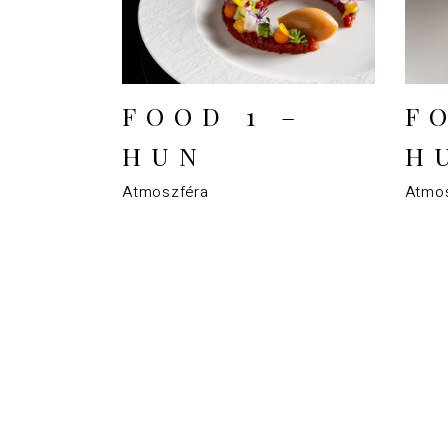
FOOD 1 –
F
HUN
H
Atmoszféra
Atmos